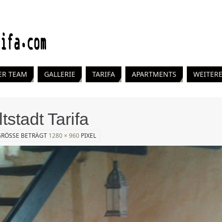
ER TEAM
GALLERIE
TARIFA
APARTMENTS
WEITERE
tstadt Tarifa
GRÖSSE BETRÄGT
1280 × 960
PIXEL